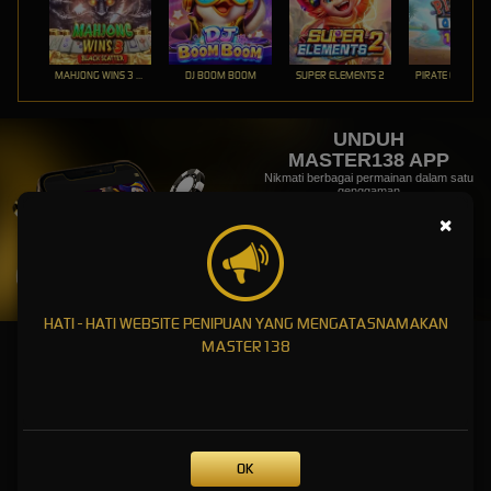
MAHJONG WINS 3 – BLACK SCATTER
DJ BOOM BOOM
SUPER ELEMENTS 2
PIRATE QUEST 1
UNDUH
MASTER138 APP
Nikmati berbagai permainan dalam satu
genggaman
×
UNDUH
PANDUAN INSTALASI
HATI - HATI WEBSITE PENIPUAN YANG MENGATASNAMAKAN
MASTER138
Master138 Mobile Version: Langkah Login Super Cepat |
Tanpa Hambatan
Master138 Mobile Version
OK