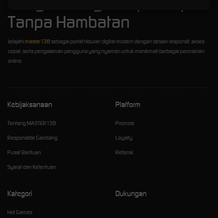
Langkah Login Super Cepat
Tanpa Hambatan
Jelajahi
master138
sebagai portal hiburan digital modern dengan desain responsif, akses
cepat, serta pengalaman pengguna yang nyaman untuk menikmati berbagai permainan
online.
Kebijaksanaan
Platform
Tentang MASTER138
Promosi
Responsible Gambling
Loyalty
Pusat Bantuan
Referral
Syarat dan Ketentuan
Kategori
Dukungan
Hot Games