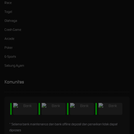
Race
Togel
Olahraga
Crash Game
Arcade
Poker
E-Sports
Sabung Ayam
Komunitas
* Selama bank maintenance dan bank offline deposit dan penarikan tidak dapat
diproses