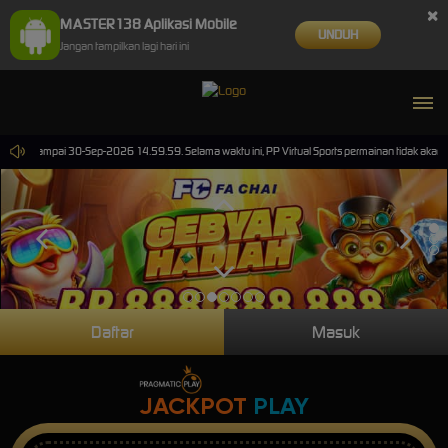
×
MASTER138 Aplikasi Mobile
UNDUH
Jangan tampilkan lagi hari ini
.59.59 sampai 30-Sep-2026 14.59.59. Selama waktu ini, PP Virtual Sports permainan tidak akan
Daftar
Masuk
JACKPOT
PLAY