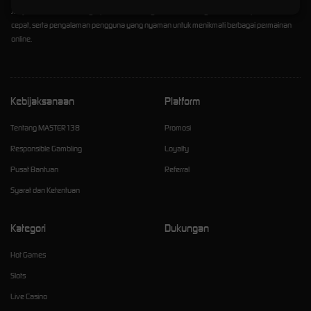
Jelajahi
master138
sebagai portal hiburan digital modern dengan desain responsif, akses
cepat, serta pengalaman pengguna yang nyaman untuk menikmati berbagai permainan
online.
Kebijaksanaan
Platform
Tentang MASTER138
Promosi
Responsible Gambling
Loyalty
Pusat Bantuan
Referral
Syarat dan Ketentuan
Kategori
Dukungan
Hot Games
Slots
Live Casino